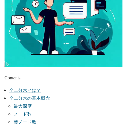
Contents
全二分木とは？
全二分木の基本概念
最大深度
ノード数
葉ノード数