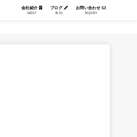
会社紹介
ブログ
お問い合わせ
ABOUT
BLOG
INQUIRY
IT用語解説
エンジニアブログ
コーポレートブログ