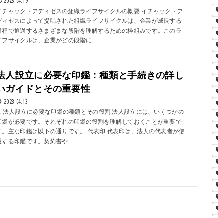
2023.04.19
イチャック・アディゼスの組織ライフサイクルの概要 イチャック・ア
ディゼスによって提唱された組織ライフサイクルは、企業が成長する
過程で通過するさまざまな段階を理解するための枠組みです。このラ
イフサイクルは、企業がどの段階に...
法人設立に必要な印鑑：種類と手続きの詳し
いガイドとその重要性
2023.04.13
1. 法人設立に必要な印鑑の種類とその役割 法人設立には、いくつかの
印鑑が必要です。それぞれの印鑑の役割を理解しておくことが重要で
す。主な印鑑は以下の通りです。 代表印 代表印は、法人の代表者が使
用する印鑑です。契約書や...