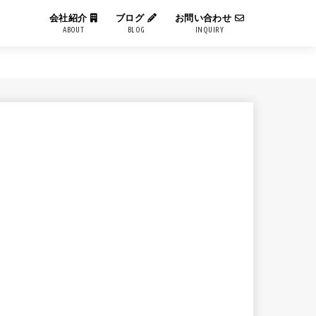
会社紹介
ブログ
お問い合わせ
ABOUT
BLOG
INQUIRY
IT用語解説
エンジニアブログ
コーポレートブログ