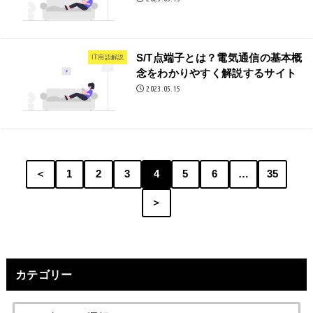
S/T点端子とは？電気通信の基本概
IT用語解説
念をわかりやすく解説するサイト
2023.05.15
＜
1
2
3
4
5
6
…
35
＞
カテゴリー