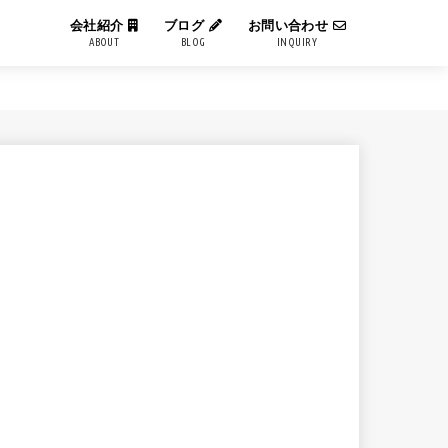
会社紹介
ブログ
お問い合わせ
ABOUT
BLOG
INQUIRY
IT用語解説
エンジニアブログ
コーポレートブログ