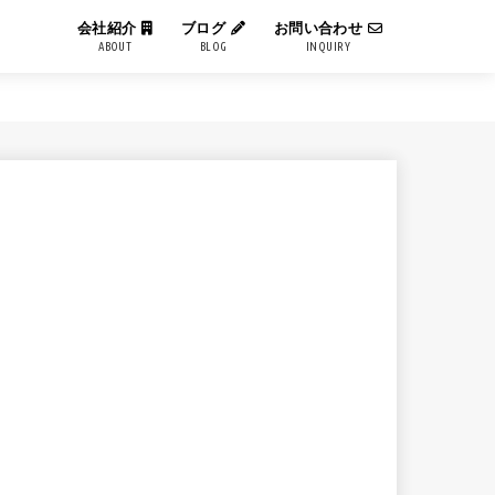
会社紹介
ブログ
お問い合わせ
ABOUT
BLOG
INQUIRY
IT用語解説
エンジニアブログ
コーポレートブログ