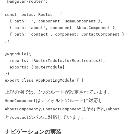
'@angular/router';

const routes: Routes = [

  { path: '', component: HomeComponent },

  { path: 'about', component: AboutComponent },

  { path: 'contact', component: ContactComponent }

];

@NgModule({

  imports: [RouterModule.forRoot(routes)],

  exports: [RouterModule]

})

上記の例では、3つのルートが設定されています。
はデフォルトのルートに対応し、
HomeComponent
と
はそれぞれ
AboutComponent
ContactComponent
/about
と
のパスに対応しています。
/contact
ナビゲーションの実装