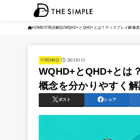
HOME
IT用語解説
WQHD+とQHD+とは？ディスプレイ解像
2023.05.15
IT用語解説
WQHD+とQHD+と
概念を分かりやすく解
ポスト
シェア