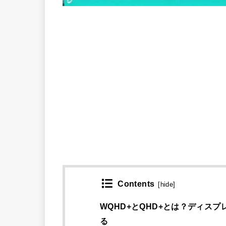
Contents
[
hide
]
WQHD+とQHD+とは？ディス
る