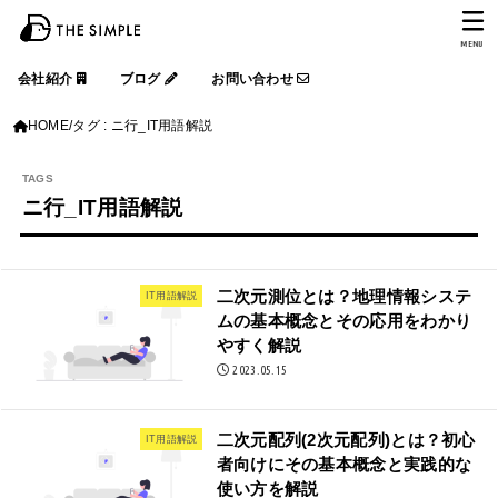
MENU
会社紹介
ブログ
お問い合わせ
HOME
タグ : ニ行_IT用語解説
ニ行_IT用語解説
二次元測位とは？地理情報システ
IT用語解説
ムの基本概念とその応用をわかり
やすく解説
2023.05.15
二次元配列(2次元配列)とは？初心
IT用語解説
者向けにその基本概念と実践的な
使い方を解説